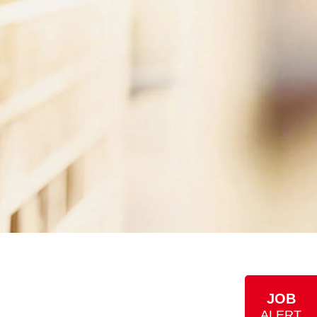
JOB
ALERT